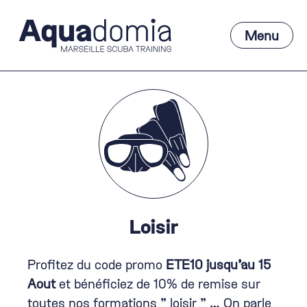
Aller
au
Menu
contenu
Main
Menu
Loisir
Profitez du code promo
ETE10 jusqu’au 15
Aout
et bénéficiez de 10% de remise sur
toutes nos formations ” loisir ” … On parle