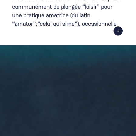
communément de plongée “loisir” pour
une pratique amatrice (du latin
“amator”,”celui qui aime”), occasionnelle
+
ou très assidue, mais toujours passionnée.
Nous vous proposons exclusivement des
formations pour vous permettre de vous
approprier l’activité, selon vos envies et à
votre rythme.
De la première immersion aux niveaux les
plus exigeants (écoles françaises ou
internationales), nous mettrons à
contribution notre polyvalence
d’enseignement pour vous proposer une
expérience qui vous ressemble: de l’écoute,
de l’adaptation, en petit effectif ou en tête