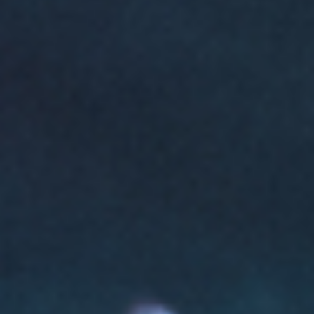
à tête, nous partageons ces moments avec
vous, votre passion est aussi la nôtre…
Vous choisissez votre formation aux dates
de votre choix, en prenant votre temps ou
en accéléré.
Vous pouvez opter pour plusieurs
formations successives, des cursus vous
sont proposés, mais nous faisons dans le
sur mesure: contactez nous pour toute
demande spécifique à laquelle nous
répondrons avec plaisir.