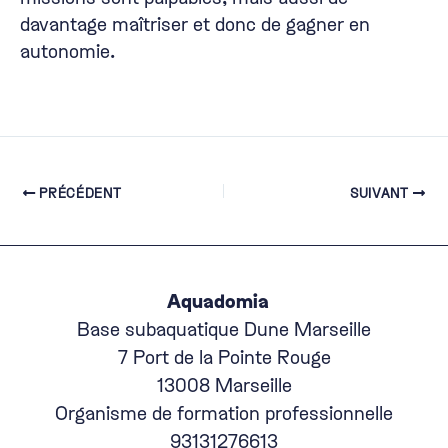
davantage maîtriser et donc de gagner en
autonomie.
Navigation
PRÉCÉDENT
SUIVANT
des
articles
Base subaquatique Dune Marseille
7 Port de la Pointe Rouge
13008 Marseille
93131276613